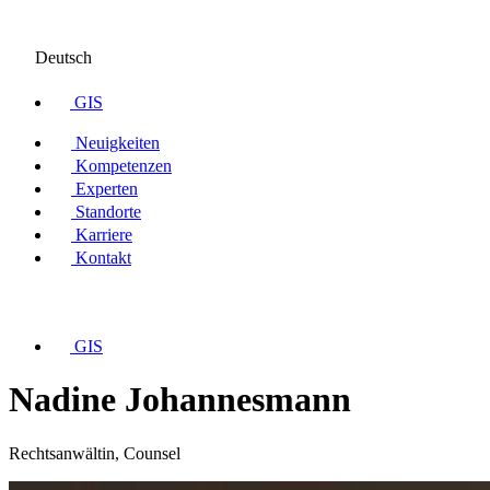
Deutsch
GIS
Neuigkeiten
Kompetenzen
Experten
Standorte
Karriere
Kontakt
GIS
Nadine Johannesmann
Rechtsanwältin, Counsel