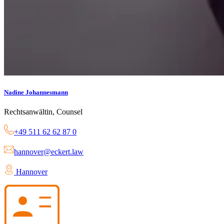
Nadine Johannesmann
Rechtsanwältin, Counsel
+49 511 62 62 87 0
hannover@eckert.law
Hannover