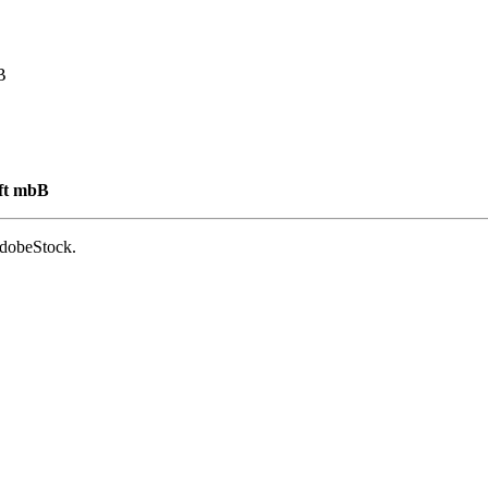
B
aft mbB
AdobeStock.