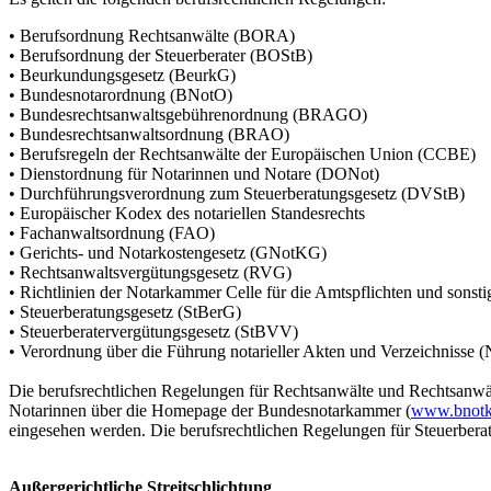
• Berufsordnung Rechtsanwälte (BORA)
• Berufsordnung der Steuerberater (BOStB)
• Beurkundungsgesetz (BeurkG)
• Bundesnotarordnung (BNotO)
• Bundesrechtsanwaltsgebührenordnung (BRAGO)
• Bundesrechtsanwaltsordnung (BRAO)
• Berufsregeln der Rechtsanwälte der Europäischen Union (CCBE)
• Dienstordnung für Notarinnen und Notare (DONot)
• Durchführungsverordnung zum Steuerberatungsgesetz (DVStB)
• Europäischer Kodex des notariellen Standesrechts
• Fachanwaltsordnung (FAO)
• Gerichts- und Notarkostengesetz (GNotKG)
• Rechtsanwaltsvergütungsgesetz (RVG)
• Richtlinien der Notarkammer Celle für die Amtspflichten und sonst
• Steuerberatungsgesetz (StBerG)
• Steuerberatervergütungsgesetz (StBVV)
• Verordnung über die Führung notarieller Akten und Verzeichnisse
Die berufsrechtlichen Regelungen für Rechtsanwälte und Rechtsanwä
Notarinnen über die Homepage der Bundesnotarkammer (
www.bnotk.d
eingesehen werden. Die berufsrechtlichen Regelungen für Steuerbera
Außergerichtliche Streitschlichtung