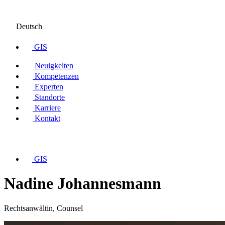
Deutsch
GIS
Neuigkeiten
Kompetenzen
Experten
Standorte
Karriere
Kontakt
GIS
Nadine Johannesmann
Rechtsanwältin, Counsel