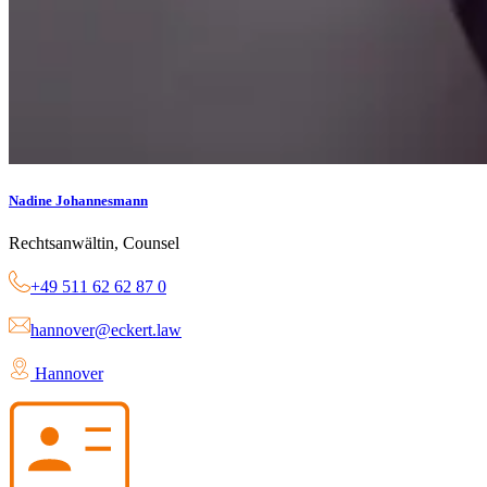
Nadine Johannesmann
Rechtsanwältin, Counsel
+49 511 62 62 87 0
hannover@eckert.law
Hannover