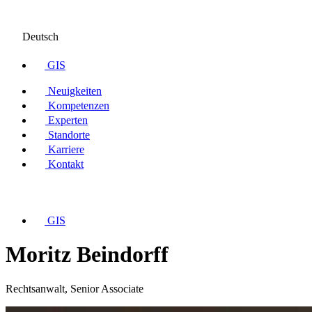
Deutsch
GIS
Neuigkeiten
Kompetenzen
Experten
Standorte
Karriere
Kontakt
GIS
Moritz Beindorff
Rechtsanwalt, Senior Associate