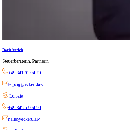
Dorit Aurich
Steuerberaterin, Partnerin
+49 341 91 04 70
leipzig@eckert.law
Leipzig
+49 345 53 04 90
halle@eckert.law