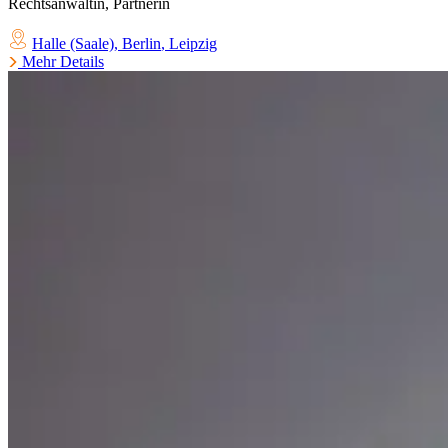
Rechtsanwältin, Partnerin
Halle (Saale)
,
Berlin
,
Leipzig
Mehr Details