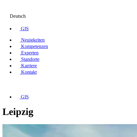
Deutsch
GIS
Neuigkeiten
Kompetenzen
Experten
Standorte
Karriere
Kontakt
GIS
Leipzig