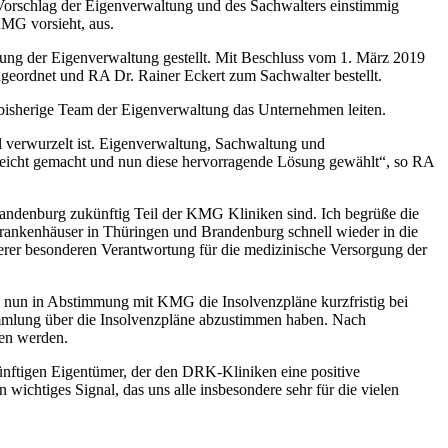
orschlag der Eigenverwaltung und des Sachwalters einstimmig
MG vorsieht, aus.
ng der Eigenverwaltung gestellt. Mit Beschluss vom 1. März 2019
geordnet und RA Dr. Rainer Eckert zum Sachwalter bestellt.
 bisherige Team der Eigenverwaltung das Unternehmen leiten.
l verwurzelt ist. Eigenverwaltung, Sachwaltung und
 leicht gemacht und nun diese hervorragende Lösung gewählt“, so RA
andenburg zukünftig Teil der KMG Kliniken sind. Ich begrüße die
ankenhäuser in Thüringen und Brandenburg schnell wieder in die
serer besonderen Verantwortung für die medizinische Versorgung der
d nun in Abstimmung mit KMG die Insolvenzpläne kurzfristig bei
sammlung über die Insolvenzpläne abzustimmen haben. Nach
ben werden.
nftigen Eigentümer, der den DRK-Kliniken eine positive
 wichtiges Signal, das uns alle insbesondere sehr für die vielen