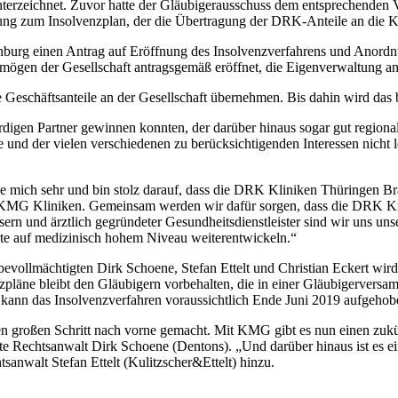
zeichnet. Zuvor hatte der Gläubigerausschuss dem entsprechenden V
ng zum Insolvenzplan, der die Übertragung der DRK-Anteile an die K
rg einen Antrag auf Eröffnung des Insolvenzverfahrens und Anordnu
mögen der Gesellschaft antragsgemäß eröffnet, die Eigenverwaltung an
 Geschäftsanteile an der Gesellschaft übernehmen. Bis dahin wird das
digen Partner gewinnen konnten, der darüber hinaus sogar gut regiona
e und der vielen verschiedenen zu berücksichtigenden Interessen nicht
e mich sehr und bin stolz darauf, dass die DRK Kliniken Thüringen Br
n KMG Kliniken. Gemeinsam werden wir dafür sorgen, dass die DRK Kr
rn und ärztlich gegründeter Gesundheitsdienstleister sind wir uns un
te auf medizinisch hohem Niveau weiterentwickeln.“
vollmächtigten Dirk Schoene, Stefan Ettelt und Christian Eckert wir
zpläne bleibt den Gläubigern vorbehalten, die in einer Gläubigerver
kann das Insolvenzverfahren voraussichtlich Ende Juni 2019 aufgeho
 großen Schritt nach vorne gemacht. Mit KMG gibt es nun einen zukü
gte Rechtsanwalt Dirk Schoene (Dentons). „Und darüber hinaus ist es ein
tsanwalt Stefan Ettelt (Kulitzscher&Ettelt) hinzu.