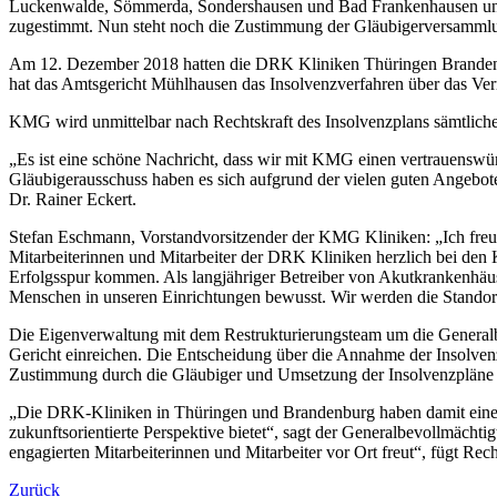
Luckenwalde, Sömmerda, Sondershausen und Bad Frankenhausen unter
zugestimmt. Nun steht noch die Zustimmung der Gläubigerversammlu
Am 12. Dezember 2018 hatten die DRK Kliniken Thüringen Brandenbu
hat das Amtsgericht Mühlhausen das Insolvenzverfahren über das Ver
KMG wird unmittelbar nach Rechtskraft des Insolvenzplans sämtliche
„Es ist eine schöne Nachricht, dass wir mit KMG einen vertrauenswür
Gläubigerausschuss haben es sich aufgrund der vielen guten Angebot
Dr. Rainer Eckert.
Stefan Eschmann, Vorstandvorsitzender der KMG Kliniken: „Ich freu
Mitarbeiterinnen und Mitarbeiter der DRK Kliniken herzlich bei de
Erfolgsspur kommen. Als langjähriger Betreiber von Akutkrankenhäuse
Menschen in unseren Einrichtungen bewusst. Wir werden die Standor
Die Eigenverwaltung mit dem Restrukturierungsteam um die Generalbe
Gericht einreichen. Die Entscheidung über die Annahme der Insolven
Zustimmung durch die Gläubiger und Umsetzung der Insolvenzpläne 
„Die DRK-Kliniken in Thüringen und Brandenburg haben damit einen
zukunftsorientierte Perspektive bietet“, sagt der Generalbevollmächti
engagierten Mitarbeiterinnen und Mitarbeiter vor Ort freut“, fügt Rech
Zurück