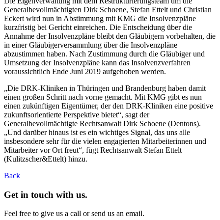
Die Eigenverwaltung mit dem Restrukturierungsteam um die
Generalbevollmächtigten Dirk Schoene, Stefan Ettelt und Christian
Eckert wird nun in Abstimmung mit KMG die Insolvenzpläne
kurzfristig bei Gericht einreichen. Die Entscheidung über die
Annahme der Insolvenzpläne bleibt den Gläubigern vorbehalten, die
in einer Gläubigerversammlung über die Insolvenzpläne
abzustimmen haben. Nach Zustimmung durch die Gläubiger und
Umsetzung der Insolvenzpläne kann das Insolvenzverfahren
voraussichtlich Ende Juni 2019 aufgehoben werden.
„Die DRK-Kliniken in Thüringen und Brandenburg haben damit
einen großen Schritt nach vorne gemacht. Mit KMG gibt es nun
einen zukünftigen Eigentümer, der den DRK-Kliniken eine positive
zukunftsorientierte Perspektive bietet“, sagt der
Generalbevollmächtigte Rechtsanwalt Dirk Schoene (Dentons).
„Und darüber hinaus ist es ein wichtiges Signal, das uns alle
insbesondere sehr für die vielen engagierten Mitarbeiterinnen und
Mitarbeiter vor Ort freut“, fügt Rechtsanwalt Stefan Ettelt
(Kulitzscher&Ettelt) hinzu.
Back
Get in touch with us.
Feel free to give us a call or send us an email.