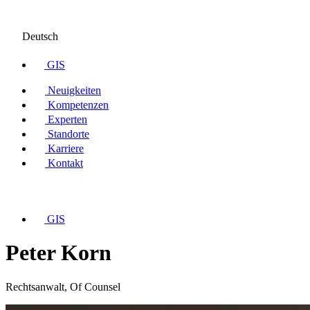
Deutsch
GIS
Neuigkeiten
Kompetenzen
Experten
Standorte
Karriere
Kontakt
GIS
Peter Korn
Rechtsanwalt, Of Counsel