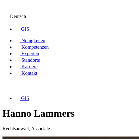
Deutsch
GIS
Neuigkeiten
Kompetenzen
Experten
Standorte
Karriere
Kontakt
GIS
Hanno Lammers
Rechtsanwalt, Associate