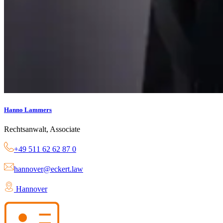
Hanno Lammers
Rechtsanwalt, Associate
+49 511 62 62 87 0
hannover@eckert.law
Hannover