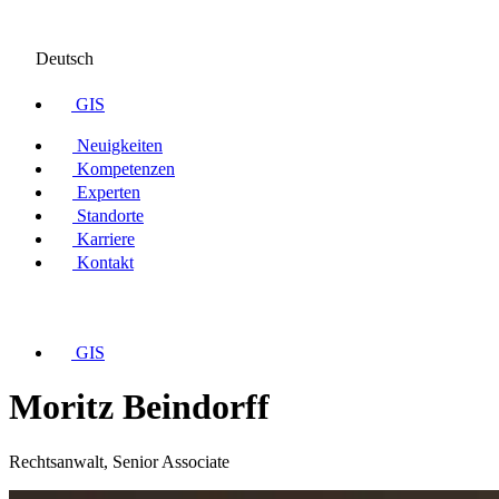
Deutsch
GIS
Neuigkeiten
Kompetenzen
Experten
Standorte
Karriere
Kontakt
GIS
Moritz Beindorff
Rechtsanwalt, Senior Associate