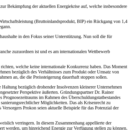
zur Bekämpfung der aktuellen Energiekrise auf, welche insbesondere
 Wirtschaftsleistung (Bruttoinlandsprodukt, BIP) ein Rückgang von 1,4
egann.
aushalte in den Fokus seiner Unterstützung. Nun soll die für
ranche zuzuordnen ist und es am internationalen Wettbewerb
n richten, welche keine internationale Konkurrenz haben. Das Moment
rnehmen bezüglich des Verhältnisses zum Produkt oder Umsatz von
hmen an, die die Preissteigerung dauerhaft stoppen sollen.
ge Haltung bezüglich drohender Insolvenzen kleinerer Unternehmen
gesetzter Perspektive äußerten. Gründungspartner Dr. Rainer
des Prognosezeitraums im Rahmen des Überschuldungstatbestandes
sanierungsrechtlicher Möglichkeiten. Das als Krisenrecht zu
Versorgers Prokon seien aktuelle Beispiele für das Potenzial der
eislich verringern. In diesem Zusammenhang appellierte der
rt werden, um hinreichend Energie zur Verfügung stellen zu können.