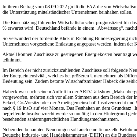
In ihrem Beitrag vom 08.09.2022 greift die FAZ die von Wirtschaft
die Unterstützung mittelständischer Unternehmen beinhalten sollen.
Die Einschätzung führender Wirtschaftsforscher prognostiziert für da
% erwartet wird. Deutschland befände in einem „Abwärtssog“, nach
So verwundert der fordernde Blick in Richtung Bundesregierung nicht
Unternehmen vorgesehene Entlastung angepasst werden, indem der Kre
Aktuell können Zuschüsse zu gestiegenen Energiekosten beantragt wer
teilnimmt.
Im Bereich der nicht zurückzuzahlenden Zuschüsse soll folgende Neue
der Energieintensivität, welches bei größeren Unternehmen als Diffe
Bedeutung sein. Zudem betonte Wirtschaftsminister Habeck die zeitli
Habeck war nach seinem Auftritt in der ARD-Talkshow „Maischberger“
vorgeworfen, mehrten sich vor allem Stimmen aus dem Bereich der I
Eckert, Co-Vorsitzender der Arbeitsgemeinschaft Insolvenzrecht un
nach § 19 InsO auf vier Monate. Das Festhalten an dem Grundsatz „In
begreifende Insolvenzrecht werde so unnötig in den Hintergrund gedrä
bestehenden sanierungsrechtlichen Handlungsmechanismen.
Neben den benannten Neuerungen soll auch eine finanzielle Belohnu
Deutsche Industrie- und Handelskammertag (DIHK) an die Bundesregi