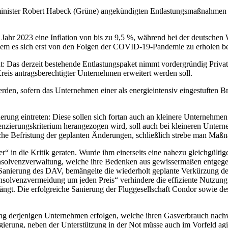
sminister Robert Habeck (Grüne) angekündigten Entlastungsmaßnahmen 
s Jahr 2023 eine Inflation von bis zu 9,5 %, während bei der deutschen
dem es sich erst von den Folgen der COVID-19-Pandemie zu erholen b
: Das derzeit bestehende Entlastungspaket nimmt vordergründig Privath
is antragsberechtigter Unternehmen erweitert werden soll.
den, sofern das Unternehmen einer als energieintensiv eingestuften B
rung eintreten: Diese sollen sich fortan auch an kleinere Unternehme
renzierungskriterium herangezogen wird, soll auch bei kleineren Unte
che Befristung der geplanten Änderungen, schließlich strebe man Maßna
 in die Kritik geraten. Wurde ihm einerseits eine nahezu gleichgülti
nsolvenzverwaltung, welche ihre Bedenken aus gewissermaßen entgegen
d Sanierung des DAV, bemängelte die wiederholt geplante Verkürzung 
solvenzvermeidung um jeden Preis“ verhindere die effiziente Nutzung 
ngt. Die erfolgreiche Sanierung der Fluggesellschaft Condor sowie des 
ng derjenigen Unternehmen erfolgen, welche ihren Gasverbrauch nachw
erung, neben der Unterstützung in der Not müsse auch im Vorfeld agie