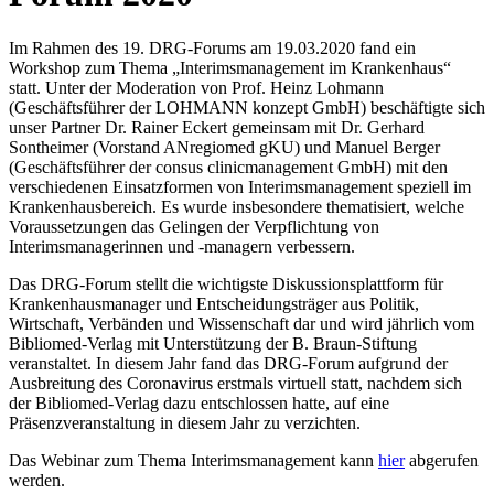
Im Rahmen des 19. DRG-Forums am 19.03.2020 fand ein
Workshop zum Thema „Interimsmanagement im Krankenhaus“
statt. Unter der Moderation von Prof. Heinz Lohmann
(Geschäftsführer der LOHMANN konzept GmbH) beschäftigte sich
unser Partner Dr. Rainer Eckert gemeinsam mit Dr. Gerhard
Sontheimer (Vorstand ANregiomed gKU) und Manuel Berger
(Geschäftsführer der consus clinicmanagement GmbH) mit den
verschiedenen Einsatzformen von Interimsmanagement speziell im
Krankenhausbereich. Es wurde insbesondere thematisiert, welche
Voraussetzungen das Gelingen der Verpflichtung von
Interimsmanagerinnen und -managern verbessern.
Das DRG-Forum stellt die wichtigste Diskussionsplattform für
Krankenhausmanager und Entscheidungsträger aus Politik,
Wirtschaft, Verbänden und Wissenschaft dar und wird jährlich vom
Bibliomed-Verlag mit Unterstützung der B. Braun-Stiftung
veranstaltet. In diesem Jahr fand das DRG-Forum aufgrund der
Ausbreitung des Coronavirus erstmals virtuell statt, nachdem sich
der Bibliomed-Verlag dazu entschlossen hatte, auf eine
Präsenzveranstaltung in diesem Jahr zu verzichten.
Das Webinar zum Thema Interimsmanagement kann
hier
abgerufen
werden.