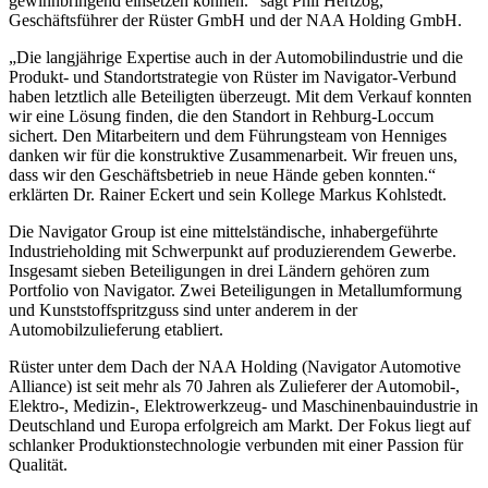
gewinnbringend einsetzen können.“ sagt Phil Hertzog,
Geschäftsführer der Rüster GmbH und der NAA Holding GmbH.
„Die langjährige Expertise auch in der Automobilindustrie und die
Produkt- und Standortstrategie von Rüster im Navigator-Verbund
haben letztlich alle Beteiligten überzeugt. Mit dem Verkauf konnten
wir eine Lösung finden, die den Standort in Rehburg-Loccum
sichert. Den Mitarbeitern und dem Führungsteam von Henniges
danken wir für die konstruktive Zusammenarbeit. Wir freuen uns,
dass wir den Geschäftsbetrieb in neue Hände geben konnten.“
erklärten Dr. Rainer Eckert und sein Kollege Markus Kohlstedt.
Die Navigator Group ist eine mittelständische, inhabergeführte
Industrieholding mit Schwerpunkt auf produzierendem Gewerbe.
Insgesamt sieben Beteiligungen in drei Ländern gehören zum
Portfolio von Navigator. Zwei Beteiligungen in Metallumformung
und Kunststoffspritzguss sind unter anderem in der
Automobilzulieferung etabliert.
Rüster unter dem Dach der NAA Holding (Navigator Automotive
Alliance) ist seit mehr als 70 Jahren als Zulieferer der Automobil-,
Elektro-, Medizin-, Elektrowerkzeug- und Maschinenbauindustrie in
Deutschland und Europa erfolgreich am Markt. Der Fokus liegt auf
schlanker Produktionstechnologie verbunden mit einer Passion für
Qualität.