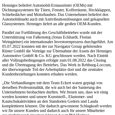
Henniges beliefert Automobil-Erstausrüster (OEMs) mit
Dichtungssystemen für Türen, Fenster, Kofferräume, Heckklappen,
Schiebedächer und Motorhauben. Das Unternehmen beliefert den
Automobilmarkt auch mit Antivibrationslösungen und gekapselten
Glassystemen. Henniges liefert an alle großen OEM-Kunden.
Parallel zur Fortführung des Geschäftsbetriebes wurde mit der
Unterstützung von Falkensteg (Jonas Eckhardt, Florian
Weingärtner) ein internationaler Investorenprozess durchgeführt. Am
05.07.2022 konnten mit der zur Navigator Group gehörenden
Rüster GmbH die Verträge zur Übernahme der Assets der Henniges
Automotive GmbH & Co. KG geschlossen werden. Nach Eintritt
aller Vollzugsbedingungen erfolgte zum 01.08.2022 das Closing
und die Übertragung des Betriebes. Das Werk in Rehburg-Loccum,
der überwiegende Teil der Arbeitsplätze dort und die zentralen
Kundenbeziehungen konnten erhalten werden.
„Die Verhandlungen mit dem Team Eckert waren geprägt von
derselben Professionalität, die wir auch bei der Sanierung des
Unternehmens beobachten durften. Wir freuen uns, dass wir einig
werden konnten und unsere Kunststoff-, Elastomer- und
Kautschukaktivitäten an den Standorten Gedern und Lauda
komplettieren können. Die dadurch gewonnene Schlagkraft werden
wir für unsere Kunden und dadurch auch für unsere Mitarbeiter