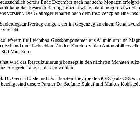
ssichtlich bereits Ende Dezember nach nur sechs Monaten erfolgreic
Damit kann das Restrukturierungskonzept wie geplant umgesetzt wer
ens vorsieht. Die Gläubiger erhalten nach dem Insolvenzplan eine Ins
anierungstarifvertrag einigen, der im Gegenzug zu einem Gehaltsverzi
 vorsieht.
ulieferern für Leichtbau-Gusskomponenten aus Aluminium und Magn
in Deutschland und Tschechien. Zu den Kunden zählen Automobilherst
 360 Mio. Euro.
at wird das Restrukturierungskonzept in den nächsten Monaten sukze
enz erfolgreich abgeschlossen werden.
Dr. Gerrit Hölzle und Dr. Thorsten Bieg (beide GÖRG) als CROs und
 beteiligt sind unsere Partner Dr. Stefanie Zulauf und Markus Kohlstedt