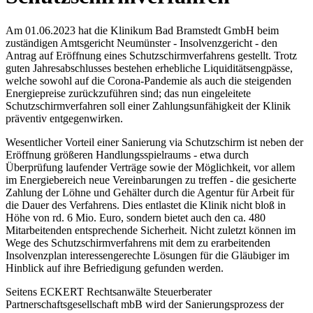
Am 01.06.2023 hat die Klinikum Bad Bramstedt GmbH beim
zuständigen Amtsgericht Neumünster - Insolvenzgericht - den
Antrag auf Eröffnung eines Schutzschirmverfahrens gestellt. Trotz
guten Jahresabschlusses bestehen erhebliche Liquiditätsengpässe,
welche sowohl auf die Corona-Pandemie als auch die steigenden
Energiepreise zurückzuführen sind; das nun eingeleitete
Schutzschirmverfahren soll einer Zahlungsunfähigkeit der Klinik
präventiv entgegenwirken.
Wesentlicher Vorteil einer Sanierung via Schutzschirm ist neben der
Eröffnung größeren Handlungsspielraums - etwa durch
Überprüfung laufender Verträge sowie der Möglichkeit, vor allem
im Energiebereich neue Vereinbarungen zu treffen - die gesicherte
Zahlung der Löhne und Gehälter durch die Agentur für Arbeit für
die Dauer des Verfahrens. Dies entlastet die Klinik nicht bloß in
Höhe von rd. 6 Mio. Euro, sondern bietet auch den ca. 480
Mitarbeitenden entsprechende Sicherheit. Nicht zuletzt können im
Wege des Schutzschirmverfahrens mit dem zu erarbeitenden
Insolvenzplan interessengerechte Lösungen für die Gläubiger im
Hinblick auf ihre Befriedigung gefunden werden.
Seitens ECKERT Rechtsanwälte Steuerberater
Partnerschaftsgesellschaft mbB wird der Sanierungsprozess der