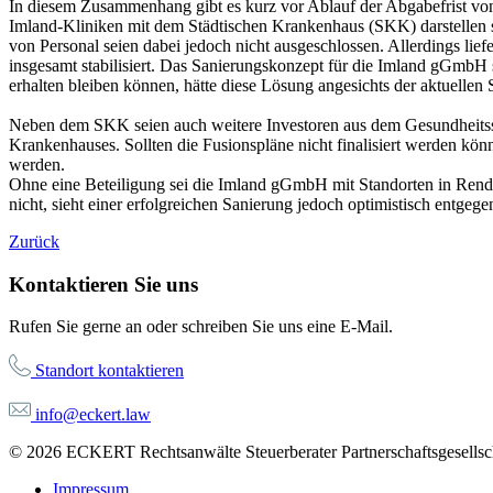
In diesem Zusammenhang gibt es kurz vor Ablauf der Abgabefrist vo
Imland-Kliniken mit dem Städtischen Krankenhaus (SKK) darstellen s
von Personal seien dabei jedoch nicht ausgeschlossen. Allerdings lie
insgesamt stabilisiert. Das Sanierungskonzept für die Imland gGmbH 
erhalten bleiben können, hätte diese Lösung angesichts der aktuellen
Neben dem SKK seien auch weitere Investoren aus dem Gesundheitssekt
Krankenhauses. Sollten die Fusionspläne nicht finalisiert werden kön
werden.
Ohne eine Beteiligung sei die Imland gGmbH mit Standorten in Rends
nicht, sieht einer erfolgreichen Sanierung jedoch optimistisch entgege
Zurück
Kontaktieren Sie uns
Rufen Sie gerne an oder schreiben Sie uns eine E-Mail.
Standort kontaktieren
info@eckert.law
© 2026 ECKERT Rechtsanwälte Steuerberater Partnerschaftsgesellsch
Impressum