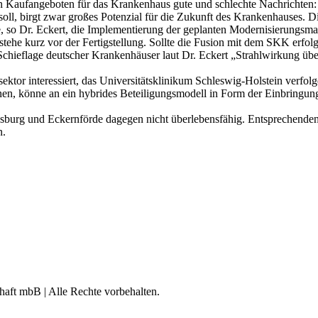
n Kaufangeboten für das Krankenhaus gute und schlechte Nachrichten: 
oll, birgt zwar großes Potenzial für die Zukunft des Krankenhauses.
fe, so Dr. Eckert, die Implementierung der geplanten Modernisierungsm
stehe kurz vor der Fertigstellung. Sollte die Fusion mit dem SKK erf
 Schieflage deutscher Krankenhäuser laut Dr. Eckert „Strahlwirkung üb
or interessiert, das Universitätsklinikum Schleswig-Holstein verfolg
nen, könne an ein hybrides Beteiligungsmodell in Form der Einbringung 
burg und Eckernförde dagegen nicht überlebensfähig. Entsprechenden 
n.
aft mbB | Alle Rechte vorbehalten.