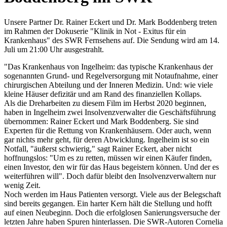
Unsere Partner Dr. Rainer Eckert und Dr. Mark Boddenberg treten
im Rahmen der Dokuserie "Klinik in Not - Exitus für ein
Krankenhaus" des SWR Fernsehens auf. Die Sendung wird am 14.
Juli um 21:00 Uhr ausgestrahlt.
"Das Krankenhaus von Ingelheim: das typische Krankenhaus der
sogenannten Grund- und Regelversorgung mit Notaufnahme, einer
chirurgischen Abteilung und der Inneren Medizin. Und: wie viele
kleine Häuser defizitär und am Rand des finanziellen Kollaps.
Als die Dreharbeiten zu diesem Film im Herbst 2020 beginnen,
haben in Ingelheim zwei Insolvenzverwalter die Geschäftsführung
übernommen: Rainer Eckert und Mark Boddenberg. Sie sind
Experten für die Rettung von Krankenhäusern. Oder auch, wenn
gar nichts mehr geht, für deren Abwicklung. Ingelheim ist so ein
Notfall, "äußerst schwierig," sagt Rainer Eckert, aber nicht
hoffnungslos: "Um es zu retten, müssen wir einen Käufer finden,
einen Investor, den wir für das Haus begeistern können. Und der es
weiterführen will". Doch dafür bleibt den Insolvenzverwaltern nur
wenig Zeit.
Noch werden im Haus Patienten versorgt. Viele aus der Belegschaft
sind bereits gegangen. Ein harter Kern hält die Stellung und hofft
auf einen Neubeginn. Doch die erfolglosen Sanierungsversuche der
letzten Jahre haben Spuren hinterlassen. Die SWR-Autoren Cornelia