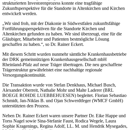
strukturierten Investorenprozess konnte eine tragfähige
Zukunftsperspektive für die Standorte in Altenkirchen und Kirchen
entwickelt werden.
„Wir sind froh, mit der Diakonie in Südwestfalen zukunftsfähige
Fortführungsperspektiven für die Standorte Kirchen und
Altenkirchen gefunden zu haben. Wir sind überzeugt, eine für die
Gläubiger, Mitarbeiter und Patienten bestmögliche Lösung
geschaffen zu haben.“, so Dr. Rainer Eckert.
Mit diesem Schritt wurden nunmehr sämtliche Krankenhausbetriebe
der DRK gemeinnützigen Krankenhausgesellschaft mbH
Rheinland-Pfalz auf neue Träger übertragen. Die neu geschaffene
Trägerstruktur gewährleistet eine nachhaltige regionale
Versorgungskontinuität.
Die Transaktion wurde von Stefan Denkhaus, Michael Busch,
Alexander Oberreit, Nathalie Mohr und Malte Laderer (BRL
BOEGE ROHDE LUEBBEHUESEN) begleitet. Florian Sebastiao
Schmidt, Jan-Niklas B. und Ojan Schwerdtfeger (WMCF GmbH)
unterstützten den Prozess.
Neben Dr. Rainer Eckert waren unsere Partner Dr. Eike Happe und
Torss Nagel sowie Sina-Stefanie Faust, Rodica Wegele, Laura
Sophie Kragenings, Regina Adolf, LL. M. und Hendrik Mysegades,