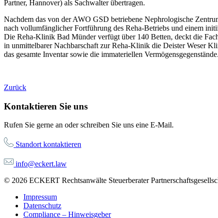
Partner, Hannover) als Sachwalter übertragen.
Nachdem das von der AWO GSD betriebene Nephrologische Zentrum N
nach vollumfänglicher Fortführung des Reha-Betriebs und einem init
Die Reha-Klinik Bad Münder verfügt über 140 Betten, deckt die Fac
in unmittelbarer Nachbarschaft zur Reha-Klinik die Deister Weser K
das gesamte Inventar sowie die immateriellen Vermögensgegenstände.
Zurück
Kontaktieren Sie uns
Rufen Sie gerne an oder schreiben Sie uns eine E-Mail.
Standort kontaktieren
info@eckert.law
© 2026 ECKERT Rechtsanwälte Steuerberater Partnerschaftsgesellsch
Impressum
Datenschutz
Compliance – Hinweisgeber