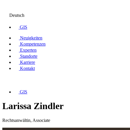
Deutsch
GIS
Neuigkeiten
Kompetenzen
Experten
Standorte
Karriere
Kontakt
GIS
Larissa Zindler
Rechtsanwältin, Associate