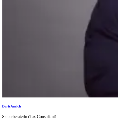
Dorit Aurich
Steuerberaterin (Tax Consultant)