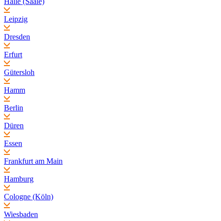
Halle (Saale)
Leipzig
Dresden
Erfurt
Gütersloh
Hamm
Berlin
Düren
Essen
Frankfurt am Main
Hamburg
Cologne (Köln)
Wiesbaden