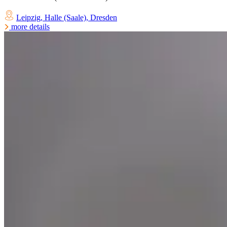
Leipzig
,
Halle (Saale)
,
Dresden
more details