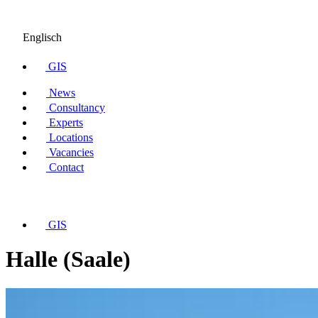
Englisch
GIS
News
Consultancy
Experts
Locations
Vacancies
Contact
GIS
Halle (Saale)