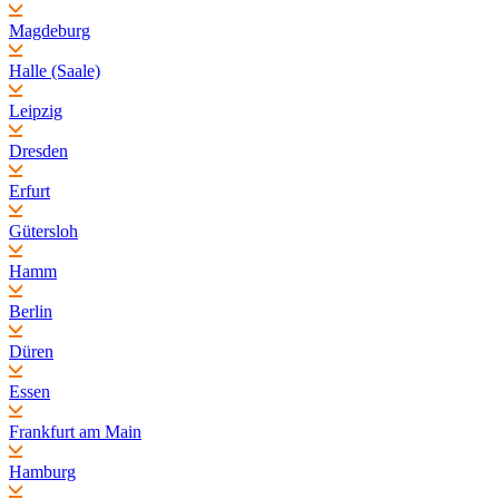
Magdeburg
Halle (Saale)
Leipzig
Dresden
Erfurt
Gütersloh
Hamm
Berlin
Düren
Essen
Frankfurt am Main
Hamburg