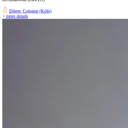
Düren
,
Cologne (Köln)
more details