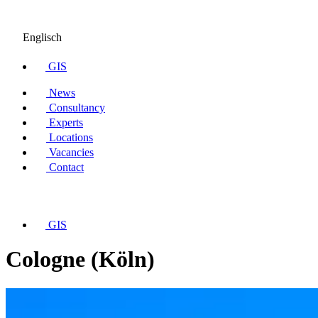
Englisch
GIS
News
Consultancy
Experts
Locations
Vacancies
Contact
GIS
Cologne (Köln)