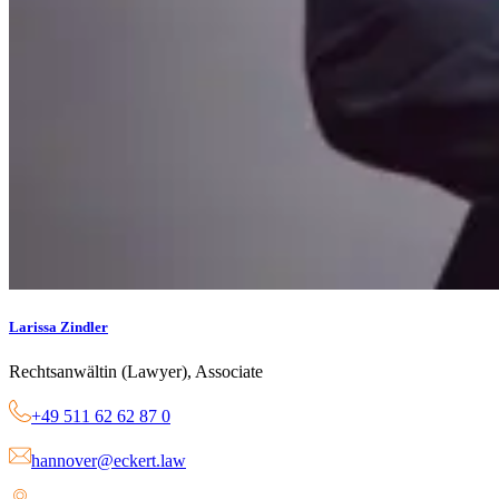
Larissa Zindler
Rechtsanwältin (Lawyer), Associate
+49 511 62 62 87 0
hannover@eckert.law