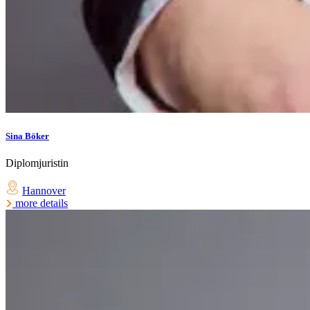
Sina Böker
Diplomjuristin
Hannover
more details