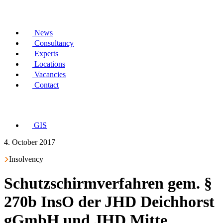
News
Consultancy
Experts
Locations
Vacancies
Contact
GIS
4. October 2017
Insolvency
Schutzschirmverfahren gem. §
270b InsO der JHD Deichhorst
gGmbH und JHD Mitte