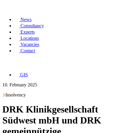
News
Consultancy
Experts
Locations
Vacancies
Contact
GIS
10. February 2025
Insolvency
DRK Klinikgesellschaft
Südwest mbH und DRK
gemeinnützige