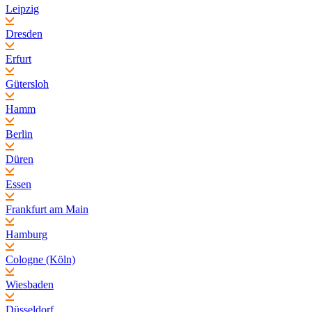
Leipzig
Dresden
Erfurt
Gütersloh
Hamm
Berlin
Düren
Essen
Frankfurt am Main
Hamburg
Cologne (Köln)
Wiesbaden
Düsseldorf